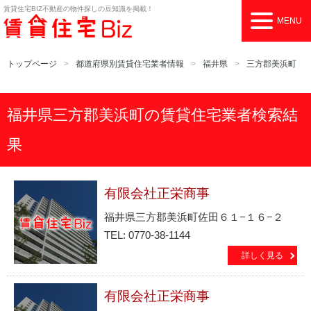
賃貸住宅BIZ
不動産の物件探しの豆知識を掲載！
MENU
トップページ
都道府県別賃貸住宅業者情報
福井県
三方郡美浜町
福井県三方郡美浜町の賃貸住宅業者検索結
果
有限会社正栄商事
福井県三方郡美浜町佐田６１−１６−２
TEL: 0770-38-1144
詳しく見る
有限会社正栄商事