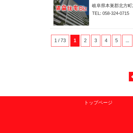
岐阜県本巣郡北方町
TEL: 058-324-0715
1 / 73
1
2
3
4
5
...
トップページ