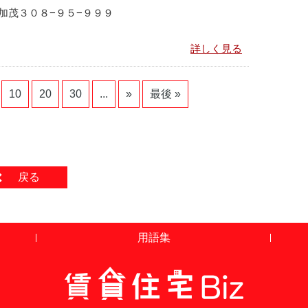
加茂３０８−９５−９９９
詳しく見る
10
20
30
...
»
最後 »
戻る
用語集