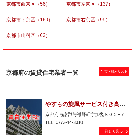
京都市西京区（56）
京都市左京区（137）
京都市下京区（169）
京都市右京区（99）
京都市山科区（63）
京都府の賃貸住宅業者一覧
arrow_upward
市区町村リスト
やすらの旋風サービス付き高齢者向け住宅やすらの詩
京都府与謝郡与謝野町字加悦８０２−７
TEL: 0772-44-3010
詳しく見る