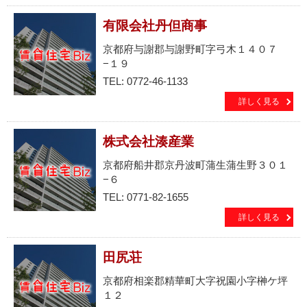
有限会社丹但商事
京都府与謝郡与謝野町字弓木１４０７
−１９
TEL: 0772-46-1133
詳しく見る
株式会社湊産業
京都府船井郡京丹波町蒲生蒲生野３０１
−６
TEL: 0771-82-1655
詳しく見る
田尻荘
京都府相楽郡精華町大字祝園小字榊ケ坪
１２