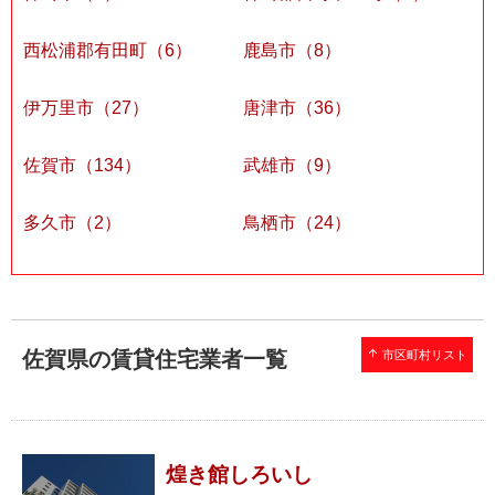
西松浦郡有田町（6）
鹿島市（8）
伊万里市（27）
唐津市（36）
佐賀市（134）
武雄市（9）
多久市（2）
鳥栖市（24）
佐賀県の賃貸住宅業者一覧
arrow_upward
市区町村リスト
煌き館しろいし