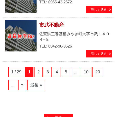
TEL: 0955-43-2572
詳しく見る
市武不動産
佐賀県三養基郡みやき町大字市武１４０
４−８
TEL: 0942-96-3526
詳しく見る
1 / 29
1
2
3
4
5
...
10
20
...
»
最後 »