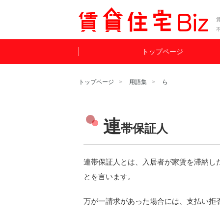
賃
トップページ
トップページ
用語集
ら
連
帯保証人
連帯保証人とは、入居者が家賃を滞納し
とを言います。
万が一請求があった場合には、支払い拒