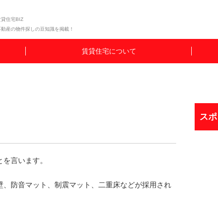
貸住宅BIZ
不動産の物件探しの豆知識を掲載！
賃貸住宅について
スポ
とを言います。
壁、防音マット、制震マット、二重床などが採用され