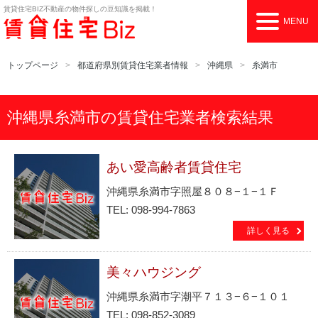
賃貸住宅BIZ
不動産の物件探しの豆知識を掲載！
MENU
トップページ
都道府県別賃貸住宅業者情報
沖縄県
糸満市
沖縄県糸満市の賃貸住宅業者検索結果
あい愛高齢者賃貸住宅
沖縄県糸満市字照屋８０８−１−１Ｆ
TEL: 098-994-7863
詳しく見る
美々ハウジング
沖縄県糸満市字潮平７１３−６−１０１
TEL: 098-852-3089