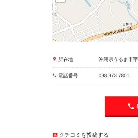
place
所在地
沖縄県うるま市字
phone
電話番号
098-973-7801
phone
クチコミを投稿する