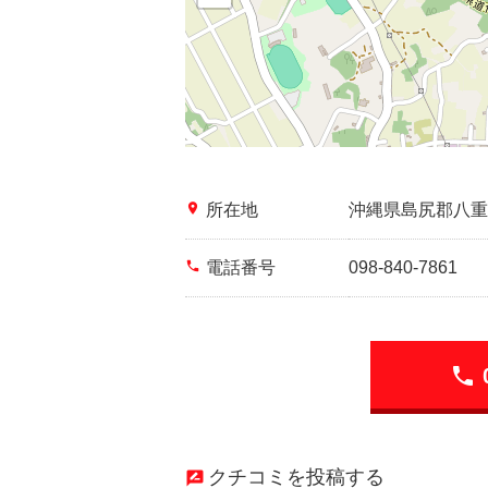
place
所在地
沖縄県島尻郡八重
phone
電話番号
098-840-7861
phone
クチコミを投稿する