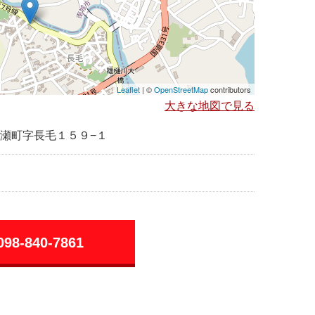
Leaflet
| ©
OpenStreetMap
contributors
大きな地図で見る
瀬町字長毛１５９−１
098-840-7861