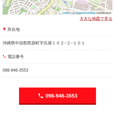
Leaflet
| ©
OpenStreetMap
contributors
大きな地図で見る
place
所在地
沖縄県中頭郡西原町字呉屋１０２−２−１０１
phone
電話番号
098-946-3553
phone
098-946-3553