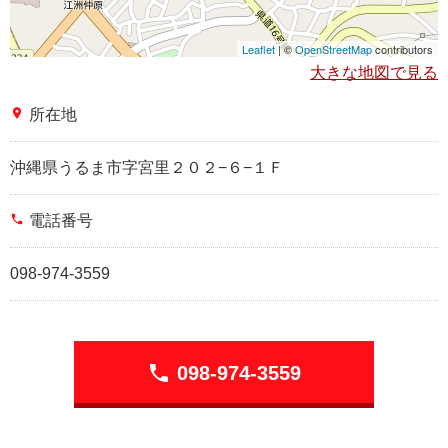
Leaflet
| ©
OpenStreetMap
contributors
大きな地図で見る
place
所在地
沖縄県うるま市字宮里２０２−６−１Ｆ
phone
電話番号
098-974-3559
phone
098-974-3559