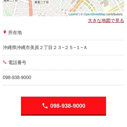
Leaflet
| ©
OpenStreetMap
contributors
大きな地図で見る
place
所在地
沖縄県沖縄市美原２丁目２３−２５−１−Ａ
phone
電話番号
098-938-9000
phone
098-938-9000