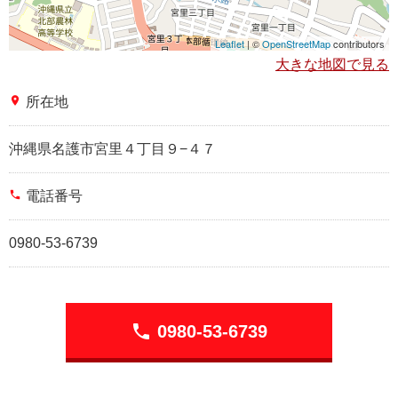
Leaflet
| ©
OpenStreetMap
contributors
大きな地図で見る
place
所在地
沖縄県名護市宮里４丁目９−４７
phone
電話番号
0980-53-6739
phone
0980-53-6739