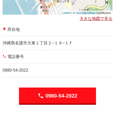
Leaflet
| ©
OpenStreetMap
contributors
大きな地図で見る
place
所在地
沖縄県名護市大東１丁目２−１９−１Ｆ
phone
電話番号
0980-54-2022
phone
0980-54-2022