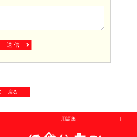
送 信
戻る
用語集