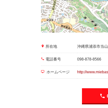
place
所在地
沖縄県浦添市当山
phone
電話番号
098-878-8566
desktop_windows
ホームページ
http://www.miebash
phone