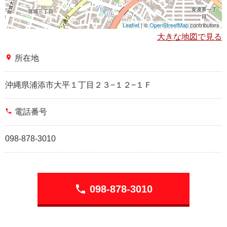
Leaflet
| ©
OpenStreetMap
contributors
大きな地図で見る
place
所在地
沖縄県浦添市大平１丁目２３−１２−１Ｆ
phone
電話番号
098-878-3010
phone
098-878-3010