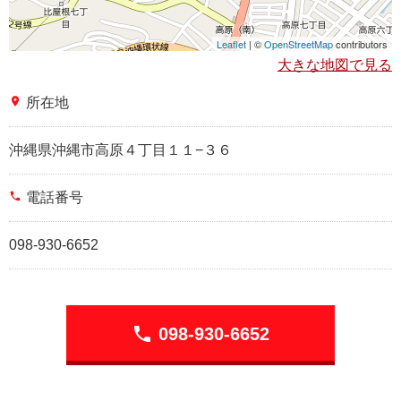
Leaflet
| ©
OpenStreetMap
contributors
大きな地図で見る
place
所在地
沖縄県沖縄市高原４丁目１１−３６
phone
電話番号
098-930-6652
phone
098-930-6652