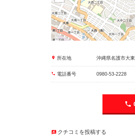
place
所在地
沖縄県名護市大東
phone
電話番号
0980-53-2228
phone
クチコミを投稿する