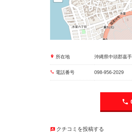
place
所在地
沖縄県中頭郡嘉手
phone
電話番号
098-956-2029
phone
クチコミを投稿する