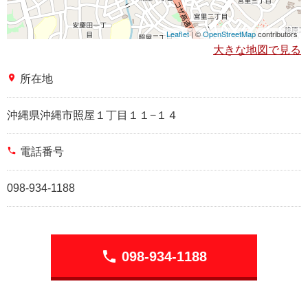
Leaflet
| ©
OpenStreetMap
contributors
大きな地図で見る
place
所在地
沖縄県沖縄市照屋１丁目１１−１４
phone
電話番号
098-934-1188
phone
098-934-1188