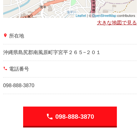
Leaflet
| ©
OpenStreetMap
contributors
大きな地図で見る
place
所在地
沖縄県島尻郡南風原町字宮平２６５−２０１
phone
電話番号
098-888-3870
phone
098-888-3870