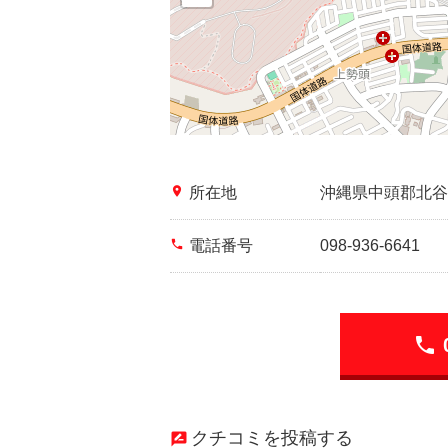
place
所在地
沖縄県中頭郡北谷
phone
電話番号
098-936-6641
phone
クチコミを投稿する