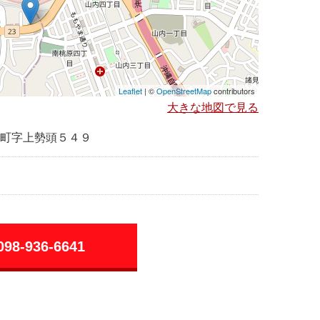
Leaflet
| ©
OpenStreetMap
contributors
大きな地図で見る
町字上勢頭５４９
098-936-6641