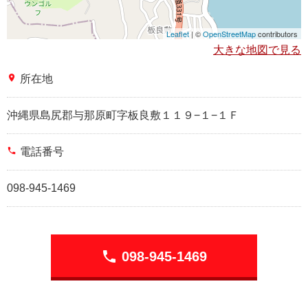
Leaflet
| ©
OpenStreetMap
contributors
大きな地図で見る
place
所在地
沖縄県島尻郡与那原町字板良敷１１９−１−１Ｆ
phone
電話番号
098-945-1469
phone
098-945-1469