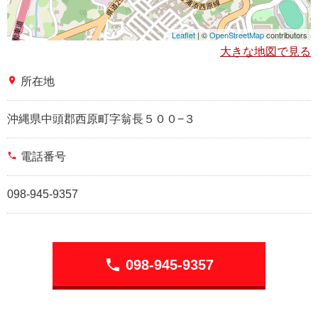
Leaflet
| ©
OpenStreetMap
contributors
大きな地図で見る
place
所在地
沖縄県中頭郡西原町字翁長５００−３
phone
電話番号
098-945-9357
phone
098-945-9357