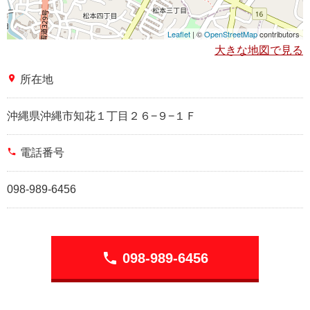
Leaflet
| ©
OpenStreetMap
contributors
大きな地図で見る
place
所在地
沖縄県沖縄市知花１丁目２６−９−１Ｆ
phone
電話番号
098-989-6456
phone
098-989-6456