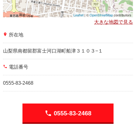
Leaflet
| ©
OpenStreetMap
contributors
大きな地図で見る
place
所在地
山梨県南都留郡富士河口湖町船津３１０３−１
phone
電話番号
0555-83-2468
phone
0555-83-2468