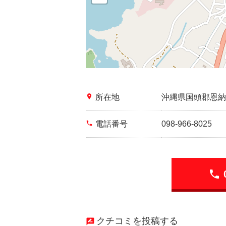
place
所在地
沖縄県国頭郡恩納
phone
電話番号
098-966-8025
phone
クチコミを投稿する