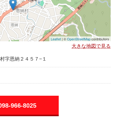
Leaflet
| ©
OpenStreetMap
contributors
大きな地図で見る
村字恩納２４５７−１
098-966-8025