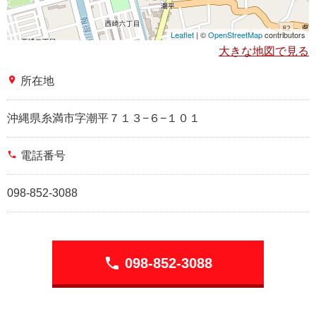
Leaflet
| ©
OpenStreetMap
contributors
大きな地図で見る
place
所在地
沖縄県糸満市字潮平７１３−６−１０１
phone
電話番号
098-852-3088
phone
098-852-3088